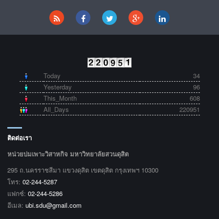
Today
34
Yesterday
96
This_Month
608
All_Days
220951
ติดต่อเรา
หน่วยบ่มเพาะวิสาหกิจ มหาวิทยาลัยสวนดุสิต
295 ถ.นครราชสีมา แขวงดุสิต เขตดุสิต กรุงเทพฯ 10300
โทร:
02-244-5287
แฟกซ์:
02-244-5286
อีเมล:
ubi.sdu@gmail.com