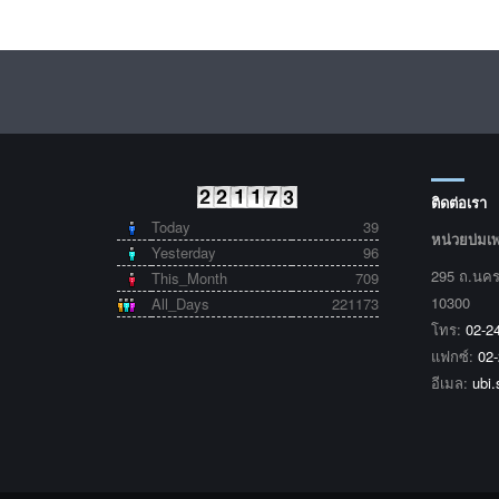
ติดต่อเรา
Today
39
หน่วยบ่มเ
Yesterday
96
295 ถ.นคร
This_Month
709
10300
All_Days
221173
โทร:
02-2
แฟกซ์:
02
อีเมล:
ubi