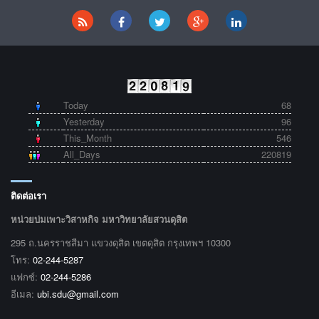
Today
68
Yesterday
96
This_Month
546
All_Days
220819
ติดต่อเรา
หน่วยบ่มเพาะวิสาหกิจ มหาวิทยาลัยสวนดุสิต
295 ถ.นครราชสีมา แขวงดุสิต เขตดุสิต กรุงเทพฯ 10300
โทร:
02-244-5287
แฟกซ์:
02-244-5286
อีเมล:
ubi.sdu@gmail.com